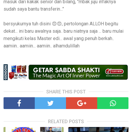
masuk dari kakak senior dan bilang, "mbak juju infaknya
sudah saya bantu transferin..."
bersyukurnya tuh disini 😍😍, pertolongan ALLOH begitu
dekat... ini baru awalnya saja.. baru niatnya saja ... baru mulai
mengikuti kelas Master edi... awal yang penuh berkah..
aamiin.. aamiin... aamiin.. alhamdulillah
SHARE THIS POST
RELATED POSTS