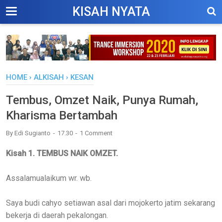
KISAH NYATA
HOME
›
ALKISAH
›
KESAN
Tembus, Omzet Naik, Punya Rumah,
Kharisma Bertambah
By
Edi Sugianto
17.30
1 Comment
Kisah 1. TEMBUS NAIK OMZET.
Assalamualaikum wr. wb.
Saya budi cahyo setiawan asal dari mojokerto jatim sekarang
bekerja di daerah pekalongan.