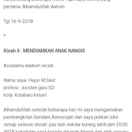
pertama. Alhamdulillah Aamiin
Tgl 16-9-2018
*
Kisah 6 : MENDIAMKAN ANAK NANGIS
Assalamu alaikum wr,wb
Nama saya: Hayyi M.Said
profesi : asisten guru SD
kota: Kotabaru kalsel.
Alhamdulillah setelah beberapa hari ini saya mengamalkan
pembangkitan Gendam Asmorojati dan saya jadikan zikir
setiap selesai sholat. pas tadi sekitar kurang lebih jam 20:00
WITA kebetulan saya berada dirumah Nenek dan adik sepupu