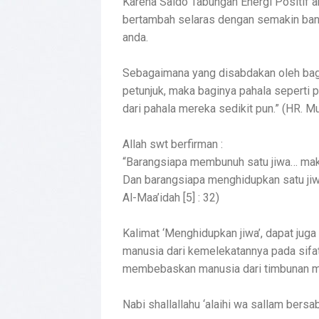
Karena Saldo Tabungan Energi Positif 
bertambah selaras dengan semakin ban
anda.
Sebagaimana yang disabdakan oleh bag
petunjuk, maka baginya pahala seperti 
dari pahala mereka sedikit pun.” (HR. Mu
Allah swt berfirman :
“Barangsiapa membunuh satu jiwa… mak
Dan barangsiapa menghidupkan satu jiwa
Al-Maa’idah [5] : 32)
Kalimat ‘Menghidupkan jiwa’, dapat ju
manusia dari kemelekatannya pada sifat
membebaskan manusia dari timbunan m
Nabi shallallahu ‘alaihi wa sallam bersa