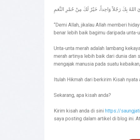
ِيَ اللهُ بِكَ رَجُلاً وَاحِداً، خَيْرٌ لَكَ مِنْ حُمْرِ النَّعَمِ
“Demi Allah, jikalau Allah memberi hida
benar lebih baik bagimu daripada unta-u
Unta-unta merah adalah lambang kekayaan
merah artinya lebih baik dari dunia da
mengajak manusia pada suatu kebaikan, a
Itulah Hikmah dari berkirim Kisah nyata
Sekarang, apa kisah anda?
Kirim kisah anda di sini
https://saungja
saya posting dalam artikel di blog ini. 