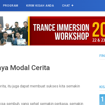
PROGRAM
KIRIM KISAH ANDA
CHAT
FIN
ya Modal Cerita
ita, itu juga dapat membuat sukses kita semakin
KI
 bisa sembuh, yang sehat semakin perkasa, semakin