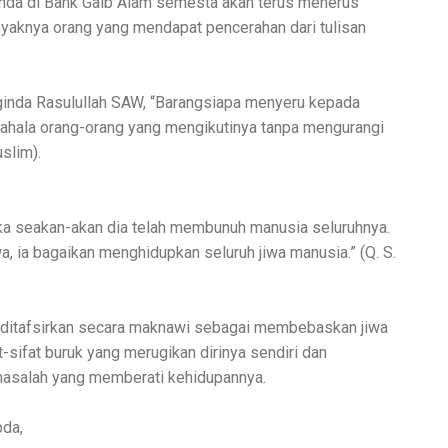
anda di Bank Gaib Alam semesta akan terus menerus
yaknya orang yang mendapat pencerahan dari tulisan
inda Rasulullah SAW, “Barangsiapa menyeru kepada
pahala orang-orang yang mengikutinya tanpa mengurangi
slim).
a seakan-akan dia telah membunuh manusia seluruhnya.
, ia bagaikan menghidupkan seluruh jiwa manusia.” (Q. S.
ga ditafsirkan secara maknawi sebagai membebaskan jiwa
-sifat buruk yang merugikan dirinya sendiri dan
asalah yang memberati kehidupannya.
bda,