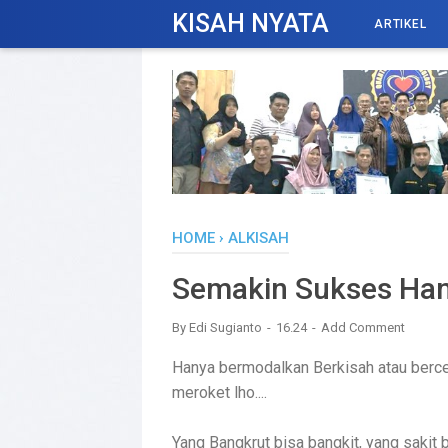
KISAH NYATA
ARTIKEL
HOME
›
ALKISAH
Semakin Sukses Han
By
Edi Sugianto
16.24
Add Comment
Hanya bermodalkan Berkisah atau bercer
meroket lho....
Yang Bangkrut bisa bangkit, yang sakit