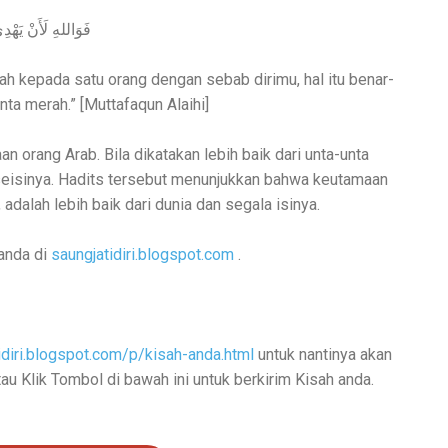
فَوَاللهِ لَأَنْ يَهْد
yah kepada satu orang dengan sebab dirimu, hal itu benar-
nta merah.” [Muttafaqun Alaihi]
 orang Arab. Bila dikatakan lebih baik dari unta-unta
n seisinya. Hadits tersebut menunjukkan bahwa keutamaan
dalah lebih baik dari dunia dan segala isinya.
 anda di
saungjatidiri.blogspot.com
.
tidiri.blogspot.com/p/kisah-anda.html
untuk nantinya akan
Atau Klik Tombol di bawah ini untuk berkirim Kisah anda.