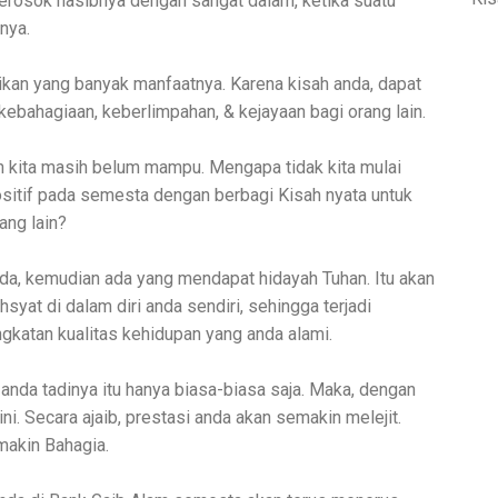
perosok nasibnya dengan sangat dalam, ketika suatu
nya.
jikan yang banyak manfaatnya. Karena kisah anda, dapat
bahagiaan, keberlimpahan, & kejayaan bagi orang lain.
n kita masih belum mampu. Mengapa tidak kita mulai
ositif pada semesta dengan berbagi Kisah nyata untuk
ang lain?
anda, kemudian ada yang mendapat hidayah Tuhan. Itu akan
at di dalam diri anda sendiri, sehingga terjadi
ngkatan kualitas kehidupan yang anda alami.
anda tadinya itu hanya biasa-biasa saja. Maka, dengan
i. Secara ajaib, prestasi anda akan semakin melejit.
akin Bahagia.